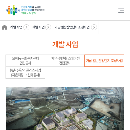
개발 사업
개발 사업
가남 일반산업단지 조성사업
개발 사업
오학동 문화복지센터
여(주)행(복) 스테이션
가남 일반산업단지 조성사업
건립공사
건립공사
농촌 신활력 플러스사업
(저온저장고 신축공사)