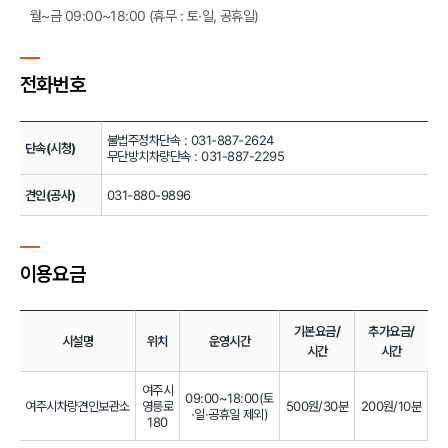
월~금 09:00~18:00 (휴무 : 토·일, 공휴일)
전화번호
전화번호
불법주정차단속 : 031-887-2624
단속(시청)
무단방치차량단속 : 031-887-2295
견인(공사)
031-880-9896
이용요금
이용요금
기본요금/
추가요금/
시설명
위치
운영시간
시간
시간
여주시
09:00~18:00(토
여주시차량견인보관소
영릉로
500원/30분
200원/10분
·일·공휴일 제외)
180